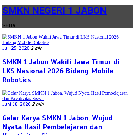
SMKN NEGERI 1 JABON
SETIA
Juli 25, 2026
2 min
SMKN 1 Jabon Wakili Jawa Timur di
LKS Nasional 2026 Bidang Mobile
Robotics
Juni 18, 2026
2 min
Gelar Karya SMKN 1 Jabon, Wujud
Nyata Hasil Pembelajaran dan