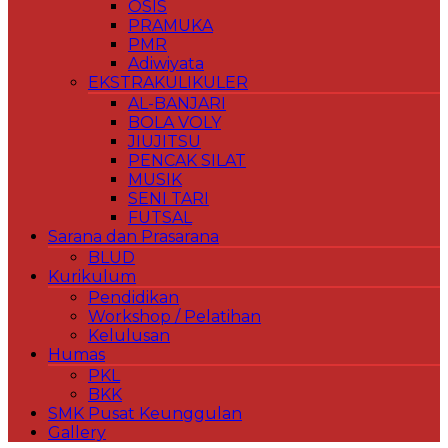
OSIS
PRAMUKA
PMR
Adiwiyata
EKSTRAKULIKULER
AL-BANJARI
BOLA VOLY
JIUJITSU
PENCAK SILAT
MUSIK
SENI TARI
FUTSAL
Sarana dan Prasarana
BLUD
Kurikulum
Pendidikan
Workshop / Pelatihan
Kelulusan
Humas
PKL
BKK
SMK Pusat Keunggulan
Gallery