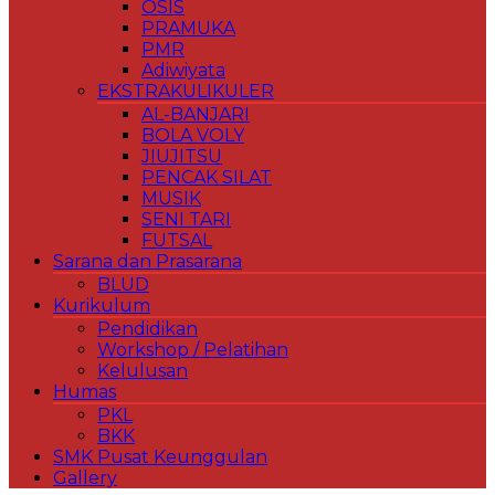
OSIS
PRAMUKA
PMR
Adiwiyata
EKSTRAKULIKULER
AL-BANJARI
BOLA VOLY
JIUJITSU
PENCAK SILAT
MUSIK
SENI TARI
FUTSAL
Sarana dan Prasarana
BLUD
Kurikulum
Pendidikan
Workshop / Pelatihan
Kelulusan
Humas
PKL
BKK
SMK Pusat Keunggulan
Gallery