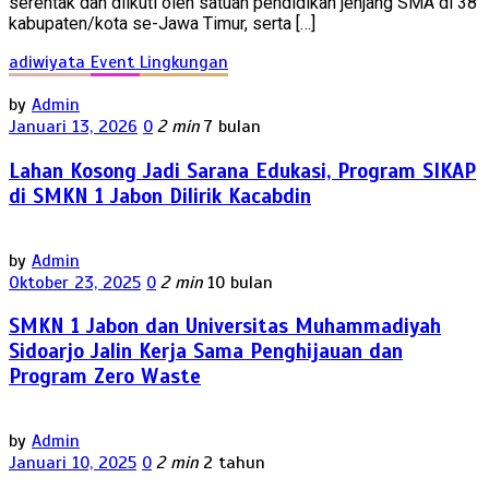
serentak dan diikuti oleh satuan pendidikan jenjang SMA di 38
kabupaten/kota se-Jawa Timur, serta […]
adiwiyata
Event
Lingkungan
by
Admin
Januari 13, 2026
0
2 min
7 bulan
Lahan Kosong Jadi Sarana Edukasi, Program SIKAP
di SMKN 1 Jabon Dilirik Kacabdin
by
Admin
Oktober 23, 2025
0
2 min
10 bulan
SMKN 1 Jabon dan Universitas Muhammadiyah
Sidoarjo Jalin Kerja Sama Penghijauan dan
Program Zero Waste
by
Admin
Januari 10, 2025
0
2 min
2 tahun