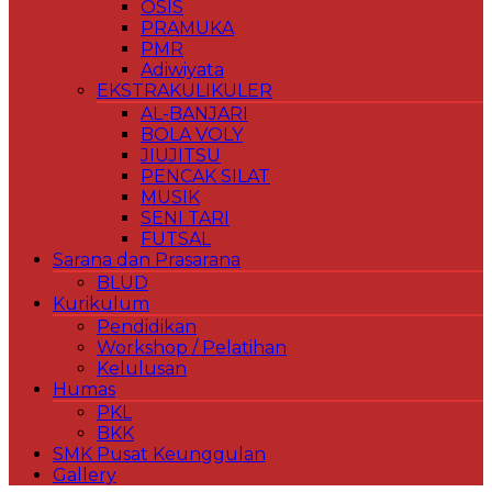
OSIS
PRAMUKA
PMR
Adiwiyata
EKSTRAKULIKULER
AL-BANJARI
BOLA VOLY
JIUJITSU
PENCAK SILAT
MUSIK
SENI TARI
FUTSAL
Sarana dan Prasarana
BLUD
Kurikulum
Pendidikan
Workshop / Pelatihan
Kelulusan
Humas
PKL
BKK
SMK Pusat Keunggulan
Gallery