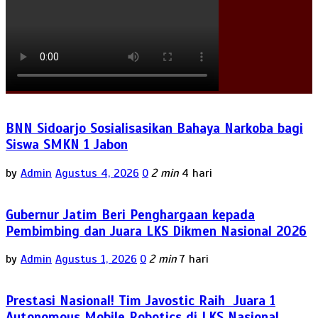
BNN Sidoarjo Sosialisasikan Bahaya Narkoba bagi
Siswa SMKN 1 Jabon
by
Admin
Agustus 4, 2026
0
2 min
4 hari
Gubernur Jatim Beri Penghargaan kepada
Pembimbing dan Juara LKS Dikmen Nasional 2026
by
Admin
Agustus 1, 2026
0
2 min
7 hari
Prestasi Nasional! Tim Javostic Raih Juara 1
Autonomous Mobile Robotics di LKS Nasional