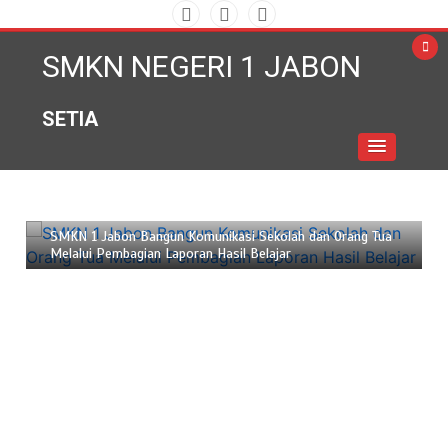
Skip
to
SMKN NEGERI 1 JABON
content
SETIA
Juni 18, 2026
2 min
SMKN 1 Jabon Bangun Komunikasi Sekolah dan Orang Tua
Melalui Pembagian Laporan Hasil Belajar