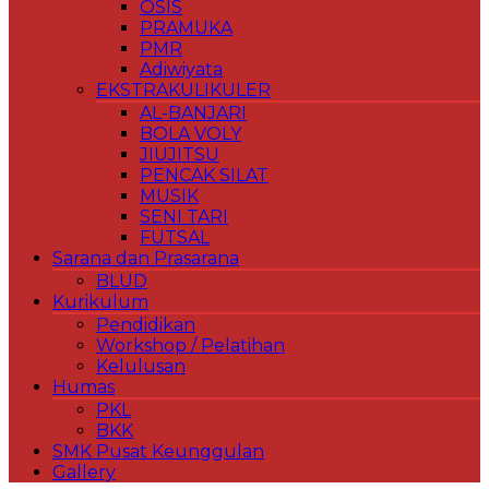
OSIS
PRAMUKA
PMR
Adiwiyata
EKSTRAKULIKULER
AL-BANJARI
BOLA VOLY
JIUJITSU
PENCAK SILAT
MUSIK
SENI TARI
FUTSAL
Sarana dan Prasarana
BLUD
Kurikulum
Pendidikan
Workshop / Pelatihan
Kelulusan
Humas
PKL
BKK
SMK Pusat Keunggulan
Gallery