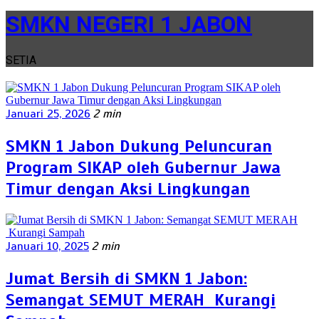
SMKN NEGERI 1 JABON
SETIA
Januari 25, 2026
2 min
SMKN 1 Jabon Dukung Peluncuran
Program SIKAP oleh Gubernur Jawa
Timur dengan Aksi Lingkungan
Januari 10, 2025
2 min
Jumat Bersih di SMKN 1 Jabon:
Semangat SEMUT MERAH Kurangi