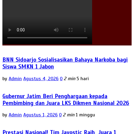
BNN Sidoarjo Sosialisasikan Bahaya Narkoba bagi
Siswa SMKN 1 Jabon
by
Admin
Agustus 4, 2026
0
2 min
5 hari
Gubernur Jatim Beri Penghargaan kepada
Pembimbing dan Juara LKS Dikmen Nasional 2026
by
Admin
Agustus 1, 2026
0
2 min
1 minggu
Prestasi Nasional! Tim Javostic Raih Juara 1