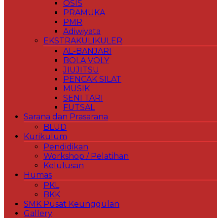
OSIS
PRAMUKA
PMR
Adiwiyata
EKSTRAKULIKULER
AL-BANJARI
BOLA VOLY
JIUJITSU
PENCAK SILAT
MUSIK
SENI TARI
FUTSAL
Sarana dan Prasarana
BLUD
Kurikulum
Pendidikan
Workshop / Pelatihan
Kelulusan
Humas
PKL
BKK
SMK Pusat Keunggulan
Gallery