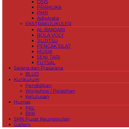
OSIS
PRAMUKA
PMR
Adiwiyata
EKSTRAKULIKULER
AL-BANJARI
BOLA VOLY
JIUJITSU
PENCAK SILAT
MUSIK
SENI TARI
FUTSAL
Sarana dan Prasarana
BLUD
Kurikulum
Pendidikan
Workshop / Pelatihan
Kelulusan
Humas
PKL
BKK
SMK Pusat Keunggulan
Gallery