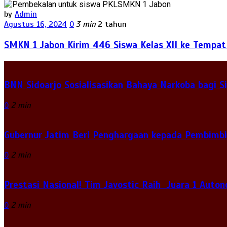
by
Admin
Agustus 16, 2024
0
3 min
2 tahun
SMKN 1 Jabon Kirim 446 Siswa Kelas XII ke Tempat
BNN Sidoarjo Sosialisasikan Bahaya Narkoba bagi 
0
2 min
Gubernur Jatim Beri Penghargaan kepada Pembimbi
0
2 min
Prestasi Nasional! Tim Javostic Raih Juara 1 Auto
0
2 min