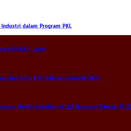
 Industri dalam Program PKL
Siswa SMKN 1 Jabon
ng dan Juara LKS Dikmen Nasional 2026
nomous Mobile Robotics di LKS Nasional Dikmen Th 