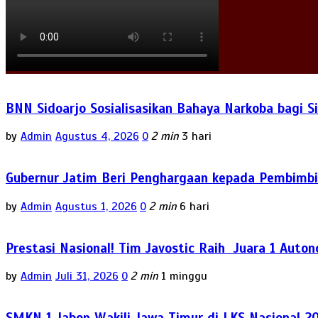
BNN Sidoarjo Sosialisasikan Bahaya Narkoba bagi 
by
Admin
Agustus 4, 2026
0
2 min
3 hari
Gubernur Jatim Beri Penghargaan kepada Pembimbi
by
Admin
Agustus 1, 2026
0
2 min
6 hari
Prestasi Nasional! Tim Javostic Raih Juara 1 Auto
by
Admin
Juli 31, 2026
0
2 min
1 minggu
SMKN 1 Jabon Wakili Jawa Timur di LKS Nasional 2