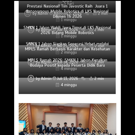
2026
5 hari
Prestasi Nasional! Tim Javostic Raih Juara 1
Autonomous Mobile Robotics di LKS Nasional
by
Admin
Agustus 1, 2026
2 min
Dikmen Th 2026
1 minggu
SMKN 1 Jabon Wakili Jawa Timur di LKS Nasional
by
Admin
Juli 31, 2026
2 min
2026 Bidang Mobile Robotics
1 minggu
SMKN 1 Jabon Siapkan Generasi Hebat melalui
by
Admin
Juli 25, 2026
2 min
MPLS Ramah Berbasis Karakter dan Kesehatan
2 minggu
MPLS Ramah 2026: SMKN 1 Jabon Kenalkan
by
Admin
Juli 14, 2026
2 min
Budaya Positif kepada Peserta Didik Baru
4 minggu
by
Admin
Juli 13, 2026
2 min
4 minggu
Pelepasan Mahasiswa PLP UNESA 2026, Wujud