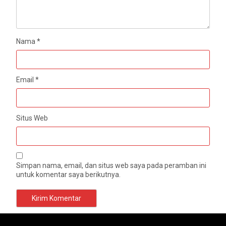
Nama
*
Email
*
Situs Web
Simpan nama, email, dan situs web saya pada peramban ini
untuk komentar saya berikutnya.
BNN Sidoarjo Sosialisasikan Bahaya Narkoba bagi
Siswa SMKN 1 Jabon
Gubernur Jatim Beri Penghargaan kepada
Pembimbing dan Juara LKS Dikmen Nasional
by
Admin
Agustus 4, 2026
2 min