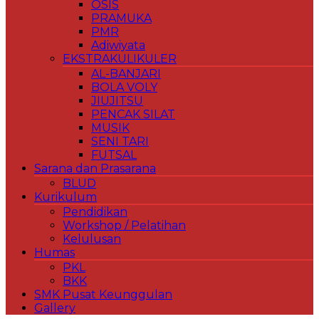
OSIS
PRAMUKA
PMR
Adiwiyata
EKSTRAKULIKULER
AL-BANJARI
BOLA VOLY
JIUJITSU
PENCAK SILAT
MUSIK
SENI TARI
FUTSAL
Sarana dan Prasarana
BLUD
Kurikulum
Pendidikan
Workshop / Pelatihan
Kelulusan
Humas
PKL
BKK
SMK Pusat Keunggulan
Gallery