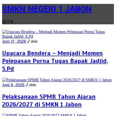
SMKN NEGERI 1 JABON
SETIA
Juni 17, 2026
2 min
Upacara Bendera – Menjadi Momen
Pelepasan Purna Tugas Bapak Jadjid,
S.Pd
Juni 6, 2026
2 min
Pelaksanaan SPMB Tahun Ajaran
2026/2027 di SMKN 1 Jabon