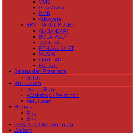
OSIS
PRAMUKA
PMR
Adiwiyata
EKSTRAKULIKULER
AL-BANJARI
BOLA VOLY
JIUJITSU
PENCAK SILAT
MUSIK
SENI TARI
FUTSAL
Sarana dan Prasarana
BLUD
Kurikulum
Pendidikan
Workshop / Pelatihan
Kelulusan
Humas
PKL
BKK
SMK Pusat Keunggulan
Gallery