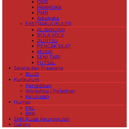
OSIS
PRAMUKA
PMR
Adiwiyata
EKSTRAKULIKULER
AL-BANJARI
BOLA VOLY
JIUJITSU
PENCAK SILAT
MUSIK
SENI TARI
FUTSAL
Sarana dan Prasarana
BLUD
Kurikulum
Pendidikan
Workshop / Pelatihan
Kelulusan
Humas
PKL
BKK
SMK Pusat Keunggulan
Gallery