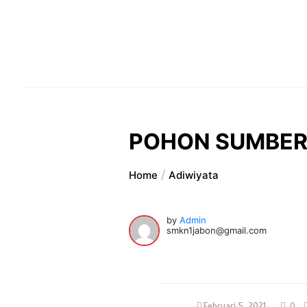
POHON SUMBER
Home
Adiwiyata
by
Admin
smkn1jabon@gmail.com
Februari 5, 2021
0