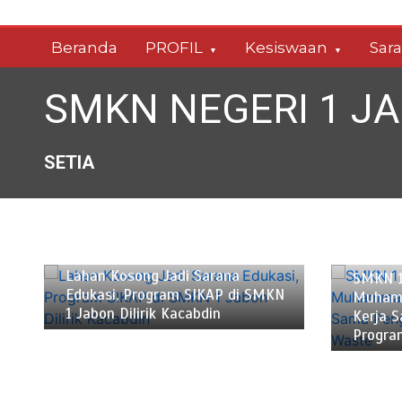
Skip
to
Beranda
PROFIL
Kesiswaan
Sar
content
SMKN NEGERI 1 J
SETIA
Januari 13, 2026
2 min
Oktober
Lahan Kosong Jadi Sarana
SMKN 1
Edukasi, Program SIKAP di SMKN
Muhamm
1 Jabon Dilirik Kacabdin
Kerja 
Progra