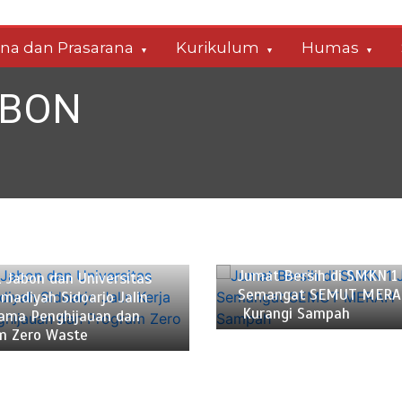
ana dan Prasarana
Kurikulum
Humas
ABON
Januari 10, 2025
2 min
 23, 2025
2 min
Jumat Bersih di SMKN 1 
 Jabon dan Universitas
Semangat SEMUT MERA
adiyah Sidoarjo Jalin
Kurangi Sampah
Sama Penghijauan dan
m Zero Waste