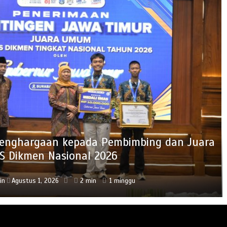
 Penghargaan kepada Pembimbing dan Juara
isasikan Bahaya Narkoba bagi Siswa SMKN 1
S Dikmen Nasional 2026
Jabon
in
min
Agustus 1, 2026
Agustus 4, 2026
2 min
2 min
1 minggu
4 hari