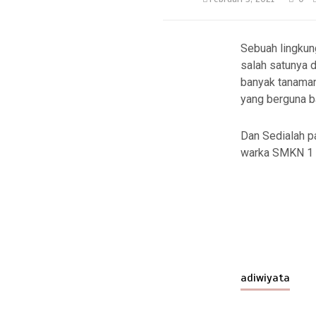
Sebuah lingkung
salah satunya 
banyak tanaman
yang berguna ba
Dan Sedialah p
warka SMKN 1 J
adiwiyata