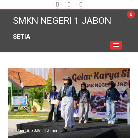
Skip
to
SMKN NEGERI 1 JABON
content
SETIA
Juni 18, 2026
2 min