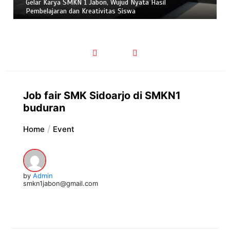
Gelar Karya SMKN 1 Jabon, Wujud Nyata Hasil
Pembelajaran dan Kreativitas Siswa
Job fair SMK Sidoarjo di SMKN1
buduran
Home
Event
by
Admin
smkn1jabon@gmail.com